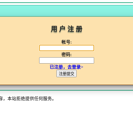
用 户 注 册
帐号:
密码:
已注册，去登录>
容，本站拒绝提供任何服务。
100037