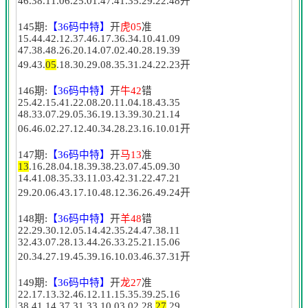
46.38.11.06.25.01.47.41.35.29.22.48开
145期:
【36码中特】
开
虎05
准
15.44.42.12.37.46.17.36.34.10.41.09
47.38.48.26.20.14.07.02.40.28.19.39
49.43.
05
.18.30.29.08.35.31.24.22.23开
146期:
【36码中特】
开
牛42
错
25.42.15.41.22.08.20.11.04.18.43.35
48.33.07.29.05.36.19.13.39.30.21.14
06.46.02.27.12.40.34.28.23.16.10.01开
147期:
【36码中特】
开
马13
准
13
.16.28.04.18.39.38.23.07.45.09.30
14.41.08.35.33.11.03.42.31.22.47.21
29.20.06.43.17.10.48.12.36.26.49.24开
148期:
【36码中特】
开
羊48
错
22.29.30.12.05.14.42.35.24.47.38.11
32.43.07.28.13.44.26.33.25.21.15.06
20.34.27.19.45.39.16.10.03.46.37.31开
149期:
【36码中特】
开
龙27
准
22.17.13.32.46.12.11.15.35.39.25.16
38.41.14.37.31.33.10.03.02.28.
27
.29