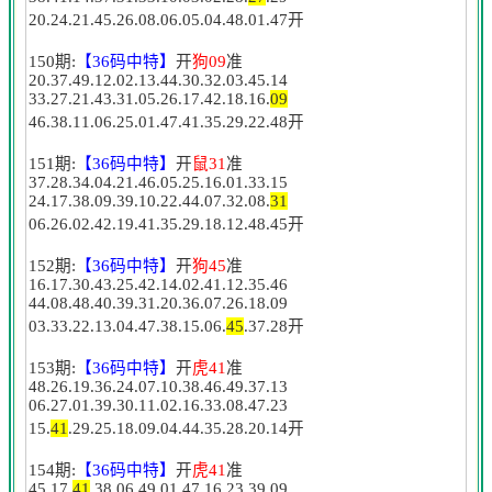
20.24.21.45.26.08.06.05.04.48.01.47开
150期:
【36码中特】
开
狗09
准
20.37.49.12.02.13.44.30.32.03.45.14
33.27.21.43.31.05.26.17.42.18.16.
09
46.38.11.06.25.01.47.41.35.29.22.48开
151期:
【36码中特】
开
鼠31
准
37.28.34.04.21.46.05.25.16.01.33.15
24.17.38.09.39.10.22.44.07.32.08.
31
06.26.02.42.19.41.35.29.18.12.48.45开
152期:
【36码中特】
开
狗45
准
16.17.30.43.25.42.14.02.41.12.35.46
44.08.48.40.39.31.20.36.07.26.18.09
03.33.22.13.04.47.38.15.06.
45
.37.28开
153期:
【36码中特】
开
虎41
准
48.26.19.36.24.07.10.38.46.49.37.13
06.27.01.39.30.11.02.16.33.08.47.23
15.
41
.29.25.18.09.04.44.35.28.20.14开
154期:
【36码中特】
开
虎41
准
45.17.
41
.38.06.49.01.47.16.23.39.09