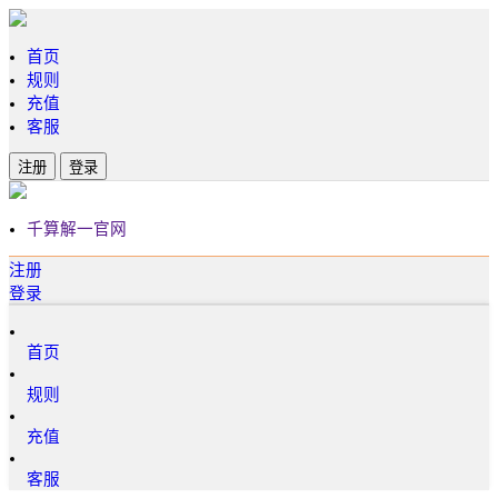
首页
规则
充值
客服
注册
登录
千算解一官网
注册
登录
首页
规则
充值
客服